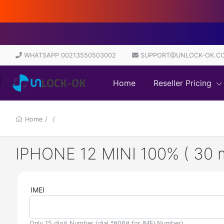
D
WHATSAPP 00213550503002
SUPPORT@UNLOCK-OK.C
Home
Reseller Pricing
Home
/
/
IPHONE 12 MINI 100% ( 30 m
IMEI
Only 15 digit Number (dial *#06# for IMEI Number)