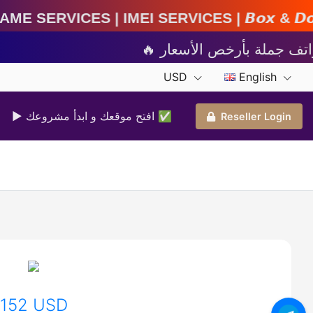
MEI Services | 𝘽𝙤𝙭 & 𝘿𝙤𝙣𝙜𝙡𝙚 𝘼𝙘𝙩𝙞𝙫𝙖𝙩𝙞
USD
English
▶ افتح موقعك و ابدأ مشروعك ✅️
Reseller Login
152 USD