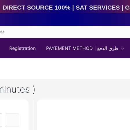
irect Source 100% | Sat Services | Game Services | I
OM
Registration
PAYEMENT METHOD | طرق الدفع
inutes )