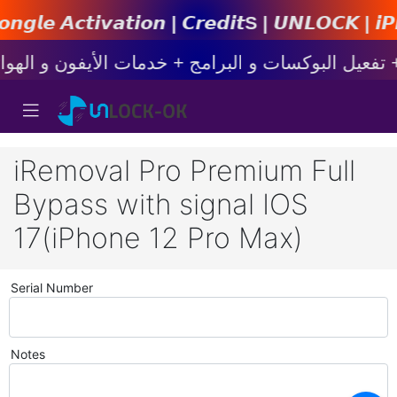
𝙞𝙤𝙣 | 𝘾𝙧𝙚𝙙𝙞𝙩s | 𝙐𝙉𝙇𝙊𝘾𝙆 | 𝙞𝙋𝙝𝙤𝙣𝙚
iRemoval Pro Premium Full
Bypass with signal IOS
17(iPhone 12 Pro Max)
Serial Number
Notes