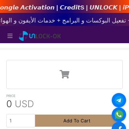
𝙞𝙤𝙣 | 𝘾𝙧𝙚𝙙𝙞𝙩s | 𝙐𝙉𝙇𝙊𝘾𝙆 | 𝙞𝙋𝙝𝙤𝙣
PRICE
0
USD
Add To Cart