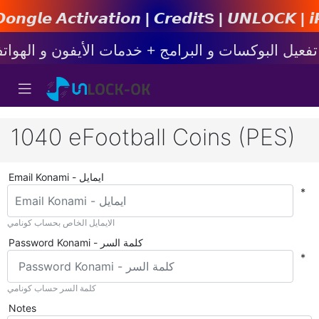
𝙩𝙞𝙤𝙣 | 𝘾𝙧𝙚𝙙𝙞𝙩s | 𝙐𝙉𝙇𝙊𝘾𝙆 | 𝙞𝙋𝙝𝙤𝙣
1040 eFootball Coins (PES)
Email Konami - ايمايل
*
الايمايل الخاص بحساب كونامي
Password Konami - كلمة السر
*
كلمة السر حساب كونامي
Notes