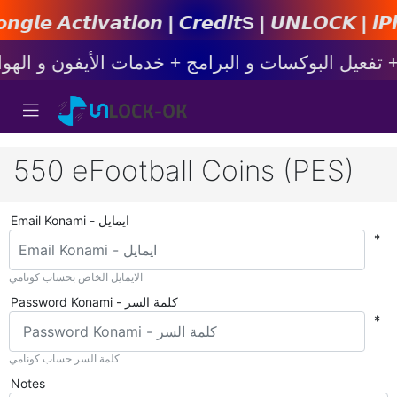
𝙞𝙤𝙣 | 𝘾𝙧𝙚𝙙𝙞𝙩s | 𝙐𝙉𝙇𝙊𝘾𝙆 | 𝙞𝙋𝙝𝙤𝙣𝙚
550 eFootball Coins (PES)
Email Konami - ايمايل
*
الايمايل الخاص بحساب كونامي
Password Konami - كلمة السر
*
كلمة السر حساب كونامي
Notes