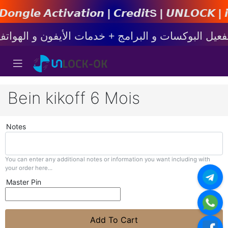
𝙩𝙞𝙤𝙣 | 𝘾𝙧𝙚𝙙𝙞𝙩s | 𝙐𝙉𝙇𝙊𝘾𝙆 | 𝙞𝙋𝙝𝙤𝙣
Bein kikoff 6 Mois
Notes
You can enter any additional notes or information you want including with
your order here...
Master Pin
Add To Cart