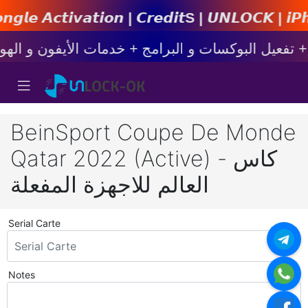
𝙞𝙤𝙣 | 𝘾𝙧𝙚𝙙𝙞𝙩s | 𝙐𝙉𝙇𝙊𝘾𝙆 | 𝙞𝙋𝙝𝙤𝙣𝙚
BeinSport Coupe De Monde
Qatar 2022 (Active) - كاس
العالم للاجهزة المفعلة
Serial Carte
*
Notes