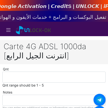
𝙩𝙞𝙤𝙣 | 𝘾𝙧𝙚𝙙𝙞𝙩s | 𝙐𝙉𝙇𝙊𝘾𝙆 | 𝙞𝙋𝙝𝙤𝙣
Carte 4G ADSL 1000da
[انترنت الجيل الرابع]
Qnt
Qnt range should be 1 - 5
Notes
You can enter any additional notes or information you want including with