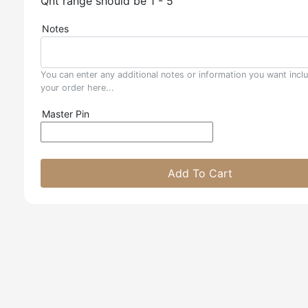
Qnt range should be 1 - 5
Notes
You can enter any additional notes or information you want incl
your order here...
Master Pin
Add To Cart