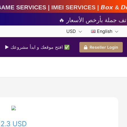
MEI Services | 𝘽𝙤𝙭 & 𝘿𝙤𝙣𝙜𝙡𝙚 𝘼𝙘𝙩𝙞𝙫𝙖𝙩
USD
English
▶ افتح موقعك و ابدأ مشروعك ✅️
Reseller Login
2.3 USD