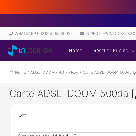
D
WHATSAPP 00213550503002
SUPPORT@UNLOCK-OK.C
Home
Reseller Pricing
Home
/
ADSL IDOOM - 4G - Flexy
/
Qnt