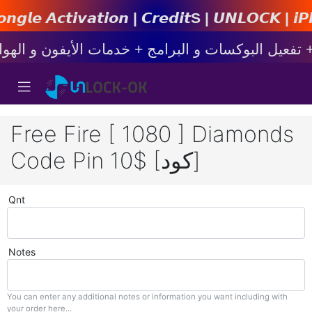
𝙞𝙤𝙣 | 𝘾𝙧𝙚𝙙𝙞𝙩s | 𝙐𝙉𝙇𝙊𝘾𝙆 | 𝙞𝙋𝙝𝙤𝙣𝙚
Free Fire [ 1080 ] Diamonds
Code Pin 10$ [كود]
Qnt
Notes
You can enter any additional notes or information you want including with
your order here...