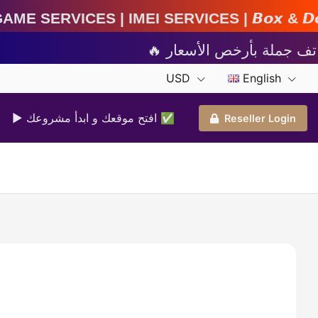
MEI Services | 𝘽𝙤𝙭 & 𝘿𝙤𝙣𝙜𝙡𝙚 𝘼𝙘𝙩𝙞𝙫𝙖𝙩
USD
English
▶ افتح موقعك و ابدأ مشروعك ✅️
Reseller Login