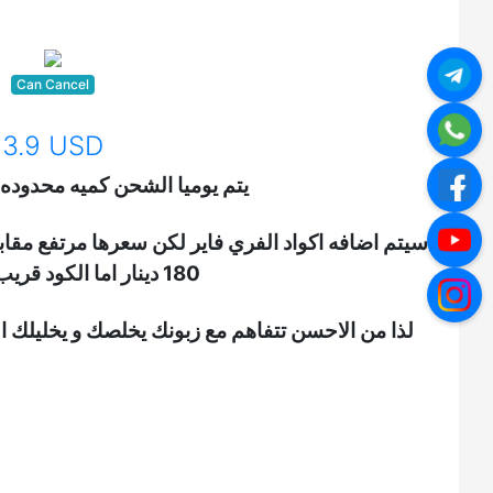
Can Cancel
3.9 USD
يتم يوميا الشحن كميه محدوده
سيتم اضافه اكواد الفري فاير لكن سعرها مرتفع مقا
180 دينار اما الكود قريب 250 دينار
لذا من الاحسن تتفاهم مع زبونك يخلصك و يخليلك