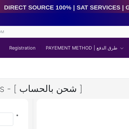
Direct Source 100% | Sat Services | Game Services | I
OM
Registration
PAYEMENT METHOD | طرق الدفع
Free Fire 520 + 52 Diamonds - [ شحن بالحساب ]
*