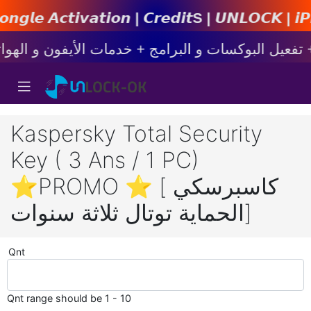
𝙞𝙤𝙣 | 𝘾𝙧𝙚𝙙𝙞𝙩s | 𝙐𝙉𝙇𝙊𝘾𝙆 | 𝙞𝙋𝙝𝙤𝙣𝙚
Kaspersky Total Security
Key ( 3 Ans / 1 PC)
⭐PROMO ⭐ [ كاسبرسكي
الحماية توتال ثلاثة سنوات]
Qnt
Qnt range should be 1 - 10