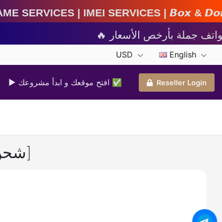
EI Services | 𝘽𝙤𝙭 & 𝘿𝙤𝙣𝙜𝙡𝙚 𝘼𝙘𝙩𝙞𝙫𝙖𝙩𝙞
USD
English
▶ افتح موقعك و ابدأ مشروعك ✅️
Reseller Login
PUBG Mobile 660 UC (10$) [ شحن بوبجي بالبلاير ايـــدي اوتوماتيك]