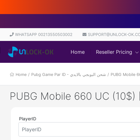
Di
WHATSAPP 00213550503002
SUPPORT@UNLOCK-OK.C
Home
Reseller Pricing
Home
/
Pubg Game Par ID - شحن البوبجي بالايدي
/
PlayerID