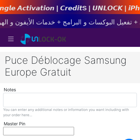
𝙤𝙣 | 𝘾𝙧𝙚𝙙𝙞𝙩s | 𝙐𝙉𝙇𝙊𝘾𝙆 | 𝙞𝙋𝙝𝙤𝙣𝙚 
Puce Déblocage Samsung
Europe Gratuit
Notes
You can enter any additional notes or information you want including with
your order here...
Master Pin