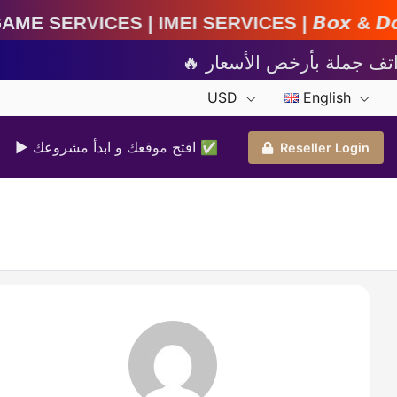
EI Services | 𝘽𝙤𝙭 & 𝘿𝙤𝙣𝙜𝙡𝙚 𝘼𝙘𝙩𝙞𝙫𝙖𝙩𝙞
USD
English
▶ افتح موقعك و ابدأ مشروعك ✅️
Reseller Login