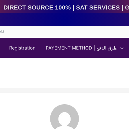
irect Source 100% | Sat Services | Game Services | IM
OM
Registration
PAYEMENT METHOD | طرق الدفع